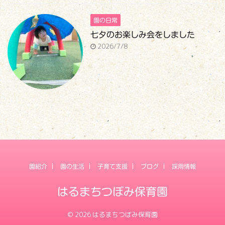
園の日常
七夕のお楽しみ会をしました
2026/7/8
園紹介
園の生活
子育て支援
ブログ
採用情報
はるまちつぼみ保育園
© 2026 はるまちつぼみ保育園