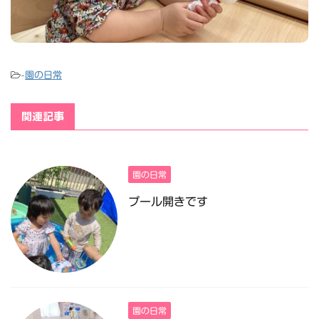
-
園の日常
関連記事
園の日常
プール開きです
園の日常