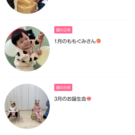
園の日常
1月のももぐみさん
園の日常
3月のお誕生会