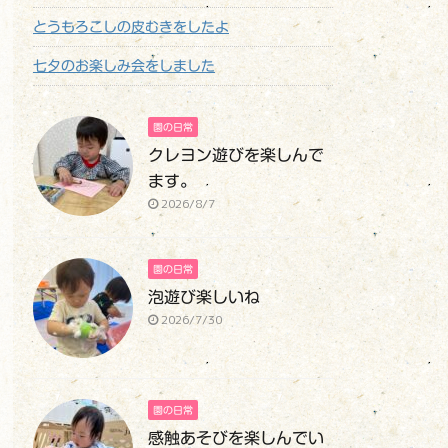
とうもろこしの皮むきをしたよ
七夕のお楽しみ会をしました
園の日常
クレヨン遊びを楽しんで
ます。
2026/8/7
園の日常
泡遊び楽しいね
2026/7/30
園の日常
感触あそびを楽しんでい