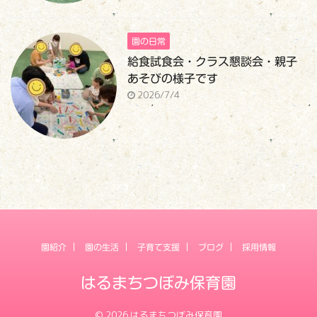
園の日常
給食試食会・クラス懇談会・親子
あそびの様子です
2026/7/4
園紹介
園の生活
子育て支援
ブログ
採用情報
はるまちつぼみ保育園
© 2026 はるまちつぼみ保育園